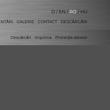
D
/
EN
/
RO
/
HU
NTĂRI
GALERIE
CONTACT
DESCĂRCĂRI
Descărcări
Imprima
Protecția datelor